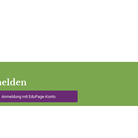
elden
Anmeldung mit EduPage-Konto
utzernamen oder Passwort vergessen