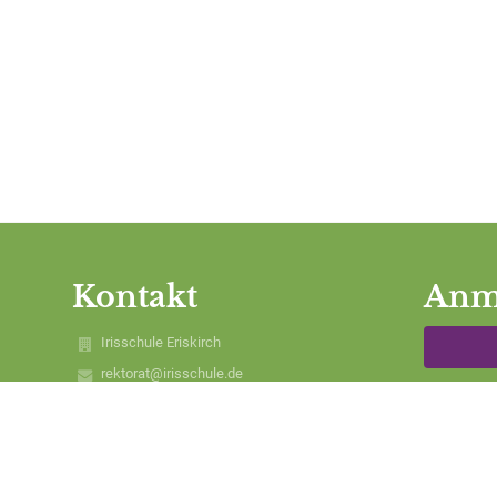
Kontakt
Anm
Irisschule Eriskirch
rektorat@irisschule.de
Ben
sekretariat@irisschule.de
07541-81386
Mariabrunnstraße 14
88097 Eriskirch