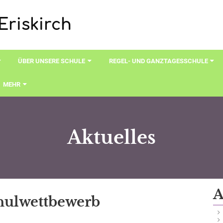
Eriskirch
ÜBER UNSERE SCHULE
REGEL- UND GANZTAGESSCHULE
MEHR
Aktuelles
A
hulwettbewerb