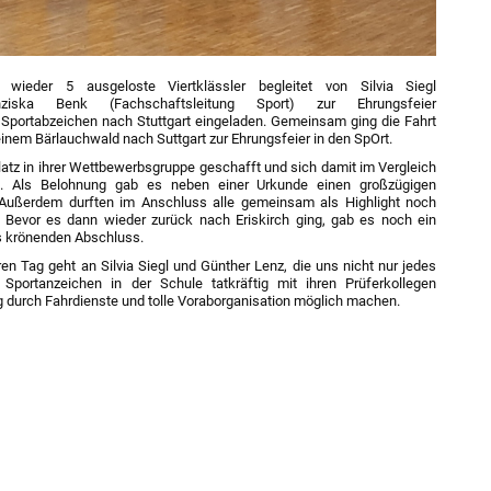
ieder 5 ausgeloste Viertklässler begleitet von Silvia Siegl
anziska Benk (Fachschaftsleitung Sport) zur Ehrungsfeier
Sportabzeichen nach Stuttgart eingeladen. Gemeinsam ging die Fahrt
inem Bärlauchwald nach Suttgart zur Ehrungsfeier in den SpOrt.
Platz in ihrer Wettbewerbsgruppe geschafft und sich damit im Vergleich
t. Als Belohnung gab es neben einer Urkunde einen großzügigen
 Außerdem durften im Anschluss alle gemeinsam als Highlight noch
evor es dann wieder zurück nach Eriskirch ging, gab es noch ein
s krönenden Abschluss.
n Tag geht an Silvia Siegl und Günther Lenz, die uns nicht nur jedes
portanzeichen in der Schule tatkräftig mit ihren Prüferkollegen
g durch Fahrdienste und tolle Voraborganisation möglich machen.