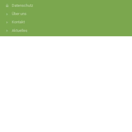
Datenschutz
Über uns
Kontakt
Aktuelles
Kontakt
Irisschule Eriskirch
rektorat@irisschule.de
sekretariat@irisschule.de
07541-81386
Mariabrunnstraße 14
88097 Eriskirch
Germany
Krankmeldungen:
07541-81387
sekretariat@irisschule.de
Anmelden